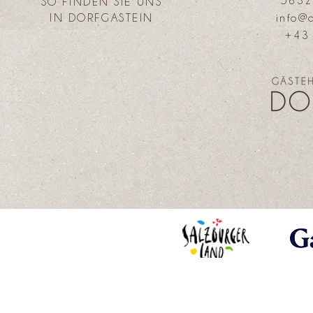
5632
SO FINDEN SIE UNS
IN DORFGASTEIN
info@
+43