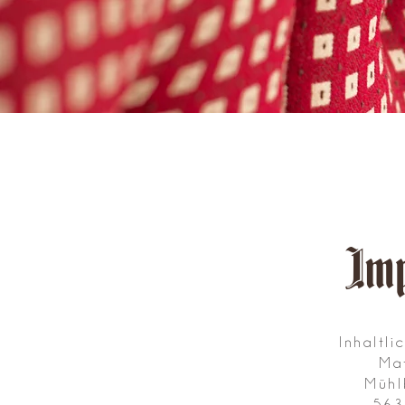
Im
Inhaltl
Mat
Mühl
563